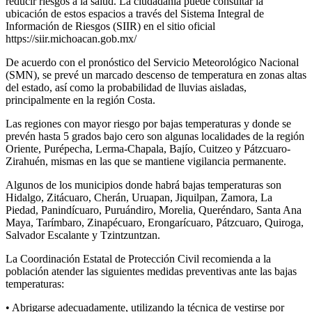
reducir riesgos a la salud. La ciudadanía puede consultar la
ubicación de estos espacios a través del Sistema Integral de
Información de Riesgos (SIIR) en el sitio oficial
https://siir.michoacan.gob.mx/
De acuerdo con el pronóstico del Servicio Meteorológico Nacional
(SMN), se prevé un marcado descenso de temperatura en zonas altas
del estado, así como la probabilidad de lluvias aisladas,
principalmente en la región Costa.
Las regiones con mayor riesgo por bajas temperaturas y donde se
prevén hasta 5 grados bajo cero son algunas localidades de la región
Oriente, Purépecha, Lerma-Chapala, Bajío, Cuitzeo y Pátzcuaro-
Zirahuén, mismas en las que se mantiene vigilancia permanente.
Algunos de los municipios donde habrá bajas temperaturas son
Hidalgo, Zitácuaro, Cherán, Uruapan, Jiquilpan, Zamora, La
Piedad, Panindícuaro, Puruándiro, Morelia, Queréndaro, Santa Ana
Maya, Tarímbaro, Zinapécuaro, Erongarícuaro, Pátzcuaro, Quiroga,
Salvador Escalante y Tzintzuntzan.
La Coordinación Estatal de Protección Civil recomienda a la
población atender las siguientes medidas preventivas ante las bajas
temperaturas:
•⁠ ⁠Abrigarse adecuadamente, utilizando la técnica de vestirse por