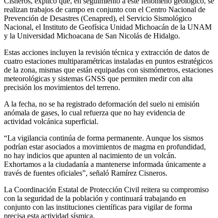
Cisneros, explicó que, en seguimiento a este fenómeno geológico, se
realizan trabajos de campo en conjunto con el Centro Nacional de
Prevención de Desastres (Cenapred), el Servicio Sismológico
Nacional, el Instituto de Geofísica Unidad Michoacán de la UNAM
y la Universidad Michoacana de San Nicolás de Hidalgo.
Estas acciones incluyen la revisión técnica y extracción de datos de
cuatro estaciones multiparamétricas instaladas en puntos estratégicos
de la zona, mismas que están equipadas con sismómetros, estaciones
meteorológicas y sistemas GNSS que permiten medir con alta
precisión los movimientos del terreno.
A la fecha, no se ha registrado deformación del suelo ni emisión
anómala de gases, lo cual refuerza que no hay evidencia de
actividad volcánica superficial.
“La vigilancia continúa de forma permanente. Aunque los sismos
podrían estar asociados a movimientos de magma en profundidad,
no hay indicios que apunten al nacimiento de un volcán.
Exhortamos a la ciudadanía a mantenerse informada únicamente a
través de fuentes oficiales”, señaló Ramírez Cisneros.
La Coordinación Estatal de Protección Civil reitera su compromiso
con la seguridad de la población y continuará trabajando en
conjunto con las instituciones científicas para vigilar de forma
precisa esta actividad sísmica.