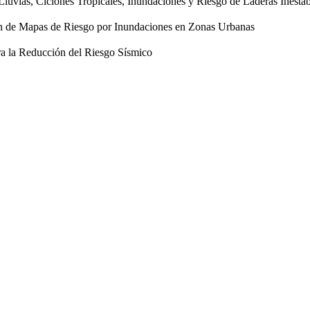
uvias, Ciclones Tropicales, Inundaciones y Riesgo de Laderas Inestab
ón de Mapas de Riesgo por Inundaciones en Zonas Urbanas
a la Reducción del Riesgo Sísmico