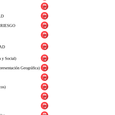
DAD
 RIESGO
DAD
 y Social)
presentación Geográfica)
cos)